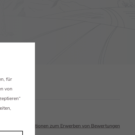
n, für
en von
zeptieren“
eiten,
Informationen zum Erwerben von Bewertungen