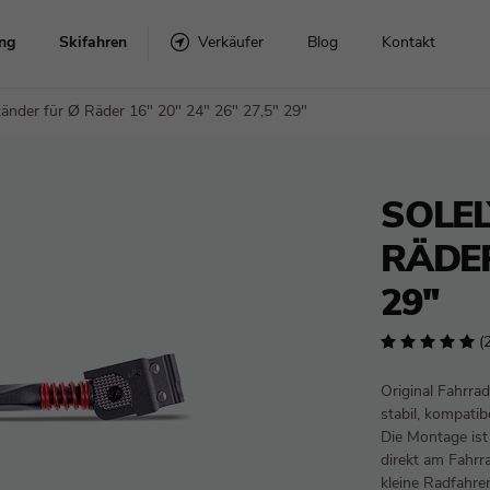
ng
Skifahren
Verkäufer
Blog
Kontakt
tänder für Ø Räder 16" 20" 24" 26" 27,5" 29"
Snowboard-Sets
Skier mit Bindungen
SOLEL
r
Snowboards
RÄDER 
Verbindlich
29"
(
lme
Topánky
Original Fahrr
stabil, kompat
Zubehör
Die Montage ist
direkt am Fahrra
kleine Radfahre