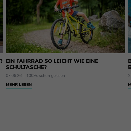
?
EIN FAHRRAD SO LEICHT WIE EINE
SCHULTASCHE?
07.06.26
1009x schon gelesen
2
MEHR LESEN
M