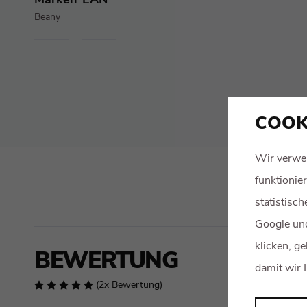
Marken
EAN
Beany
COOK
Wir verwe
funktionie
statistisc
Google und
klicken, g
BEWERTUNG
damit wir 
(2x Bewertung)