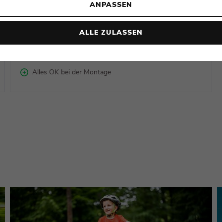
ANPASSEN
Jindřiška
26.7.2023
ALLE ZULASSEN
Kundenbewertung heureka.cz
Alles OK bei der Montage