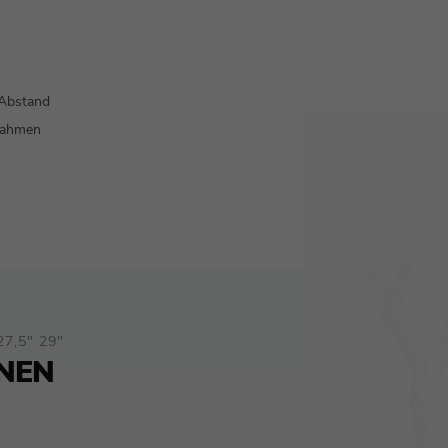
 Abstand
Rahmen
7,5" 29"
ONEN