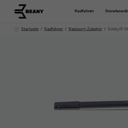
Radfahren
Snowboardi
Solely.JR S
Startseite
Radfahren
Radsport-Zubehör
Räder
Radsport-Zubehö
Ersatzteile
Kleidung und He