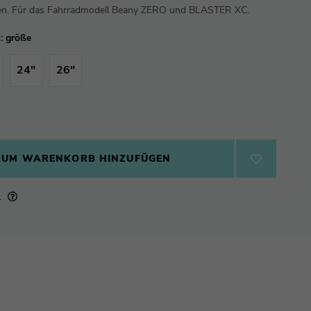
ßen. Für das Fahrradmodell Beany ZERO und BLASTER XC.
: größe
24"
26"
ZUM WARENKORB HINZUFÜGEN
e