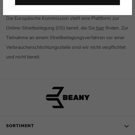
ONLINE-STREITBEILEGUNG
Die Europäische Kommission stellt eine Plattform zur
Online-Streitbeilegung (OS) bereit, die Sie
hier
finden. Zur
Teilnahme an einem Streitbeilegungsverfahren vor einer
Verbraucherschlichtungsstelle sind wir nicht verpflichtet
und nicht bereit.
SORTIMENT