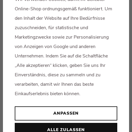
Informationen durch Querweise (links) hält Creative play
Online-Shop ordnungsgemäß funktioniert. Um
s.r.o. insofern fremde Inhalte zur Nutzung bereit. Creative
den Inhalt der Website auf Ihre Bedürfnisse
play s.r.o. ist nach dem Gesetz nicht dazu verpflichtet, die
zuzuschneiden, für statistische und
fremden Inhalte, auf die sie in ihrem Angebot verweist,
Marketingzwecke sowie zur Personalisierung
ständig auf Rechtmäßigkeit und Veränderungen hin zu
von Anzeigen von Google und anderen
überprüfen, die eine Verantwortlichkeit begründen
Unternehmen. Indem Sie auf die Schaltfläche
könnten. Für diese fremden Inhalte ist Creative play s.r.o.
„Alle akzeptieren“ klicken, geben Sie uns Ihr
nur insofern verantwortlich, als sie die weitere Nutzung
Einverständnis, diese zu sammeln und zu
einzustellen hat, wenn sie von ihrer Rechtswidrigkeit oder
verarbeiten, damit wir Ihnen das beste
Strafbarkeit positive Kenntnis hat oder erlangt und es ihr
Einkaufserlebnis bieten können.
technisch möglich und zumutbar ist. Creative play s.r.o.
bleibt für Inhalte, welche sie selbst auf anderen Websites
ANPASSEN
bereit stellt und an deren Angebot sie beteiligt ist wie für
eigene Inhalte verantwortlich
ALLE ZULASSEN