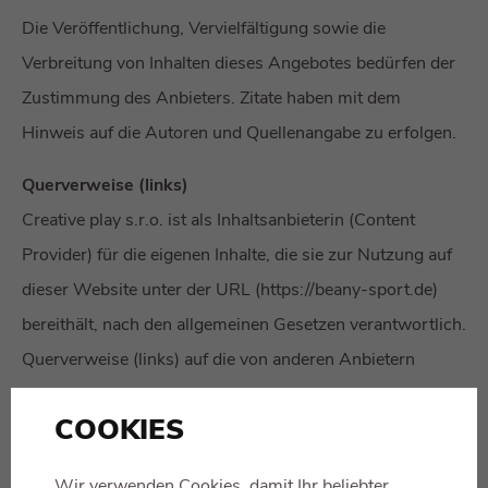
Die Veröffentlichung, Vervielfältigung sowie die
Verbreitung von Inhalten dieses Angebotes bedürfen der
Zustimmung des Anbieters. Zitate haben mit dem
Hinweis auf die Autoren und Quellenangabe zu erfolgen.
Querverweise (links)
Creative play s.r.o. ist als Inhaltsanbieterin (Content
Provider) für die eigenen Inhalte, die sie zur Nutzung auf
dieser Website unter der URL (https://beany-sport.de)
bereithält, nach den allgemeinen Gesetzen verantwortlich.
Querverweise (links) auf die von anderen Anbietern
bereitgehaltenen Inhalte machen diese nicht per se zu
COOKIES
eigenen Inhalten. Unter Nutzung der technischen
Gegebenheiten und Vorzüge der Vernetzung von
Wir verwenden Cookies, damit Ihr beliebter