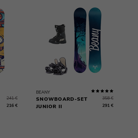
BEANY
241 €
358 €
SNOWBOARD-SET
216 €
291 €
JUNIOR II