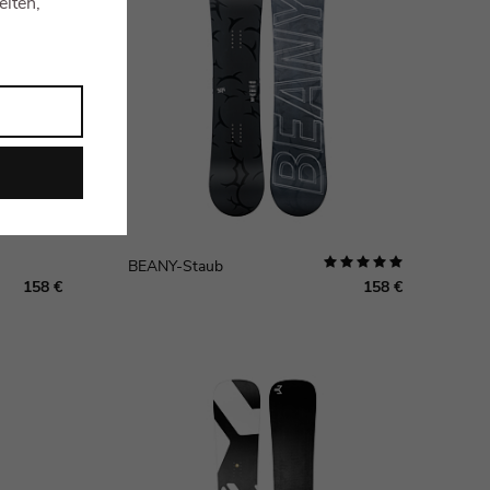
eiten,
BEANY-Staub
158 €
158 €