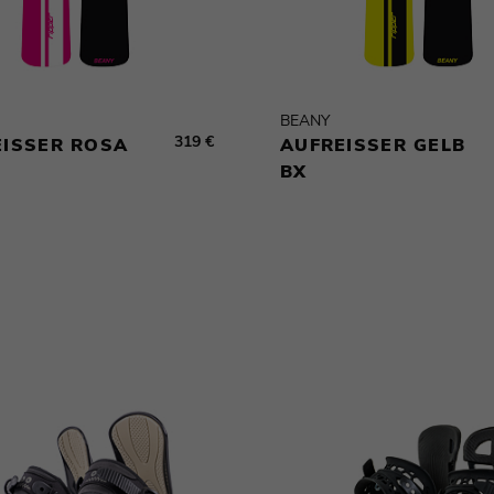
BEANY
319 €
ISSER ROSA B
AUFREISSER GELB B
X