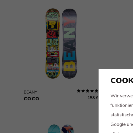
COOK
BEANY
BEANY
Wir verwe
158 €
COCO
RINDE
funktionie
statistisc
Google und