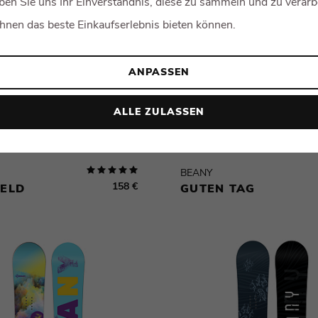
eben Sie uns Ihr Einverständnis, diese zu sammeln und zu verarb
Ihnen das beste Einkaufserlebnis bieten können.
ANPASSEN
ALLE ZULASSEN
BEANY
158 €
HELD
GUTEN TAG