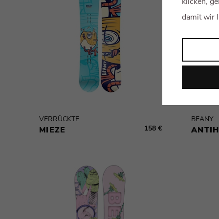
klicken, g
damit wir 
VERRÜCKTE
BEANY
158 €
MIEZE
ANTI