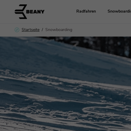
Radfahren
Snowboardi
Snowboarding
Startseite
Räder
Radsport-Zubehö
Ersatzteile
Kleidung und He