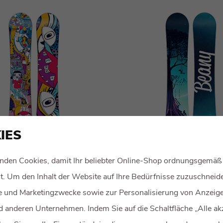
IES
BEANY-Schaukel
nden Cookies, damit Ihr beliebter Online-Shop ordnungsgemäß
158 €
rt. Um den Inhalt der Website auf Ihre Bedürfnisse zuzuschneide
he und Marketingzwecke sowie zur Personalisierung von Anzeig
 anderen Unternehmen. Indem Sie auf die Schaltfläche „Alle ak