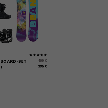
499 €
BOARD-SET
395 €
I