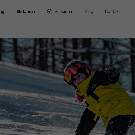
ng
Skifahren
Verkäufer
Blog
Kontakt
Snowboard-Sets
Skier mit Bindungen
r
Snowboards
Verbindlich
lme
Topánky
Zubehör