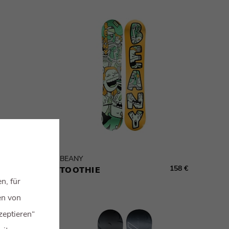
BEANY
158 €
158 €
TOOTHIE
n, für
en von
zeptieren“