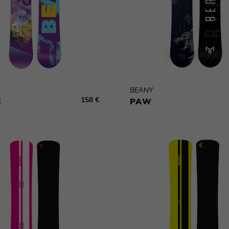
BEANY
158 €
E
PAW