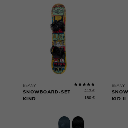
BEANY
BEANY
217 €
SNOWBOARD-SET
SNOW
180 €
KIND
KID II