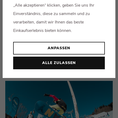
„Alle akzeptieren“ klicken, geben Sie uns Ihr
Einverständnis, diese zu sammeln und zu
verarbeiten, damit wir Ihnen das beste
Einkaufserlebnis bieten können.
EIN FAHRRAD SO LEICHT WIE EINE
ANPASSEN
SCHULTASCHE?
07.06.26
1016x schon gelesen
ALLE ZULASSEN
MEHR LESEN