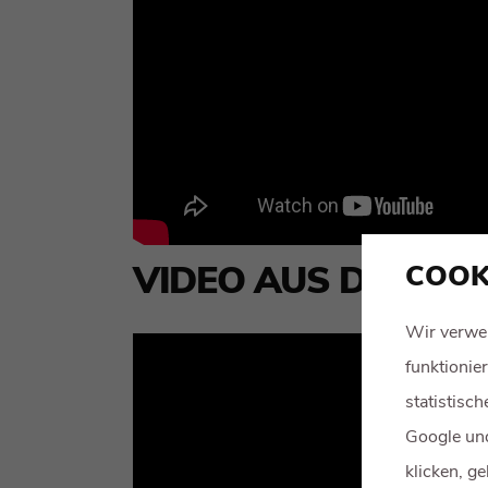
COOK
VIDEO AUS DEM VO
Wir verwe
funktionie
statistisc
Google und
klicken, g