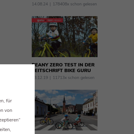
14.08.24
178408x schon gelesen
BEANY ZERO TEST IN DER
ZEITSCHRIFT BIKE GURU
03.12.19
11713x schon gelesen
n, für
en von
zeptieren“
eiten,