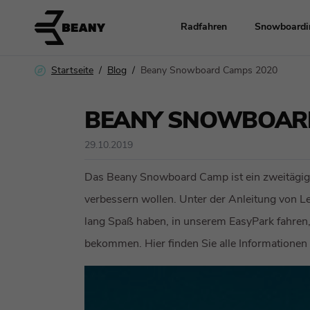
Radfahren
Snowboardi
Beany Snowboard Camps 2020
Startseite
Blog
Räder
BEANY SNOWBOARD
Radsport-Zubehö
29.10.2019
Ersatzteile
Das Beany Snowboard Camp ist ein zweitägige
verbessern wollen. Unter der Anleitung von L
Kleidung und He
lang Spaß haben, in unserem EasyPark fahren,
bekommen. Hier finden Sie alle Informatione