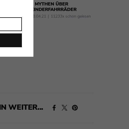
6 MYTHEN ÜBER
KINDERFAHRRÄDER
28.04.21
11233x schon gelesen
N WEITER...