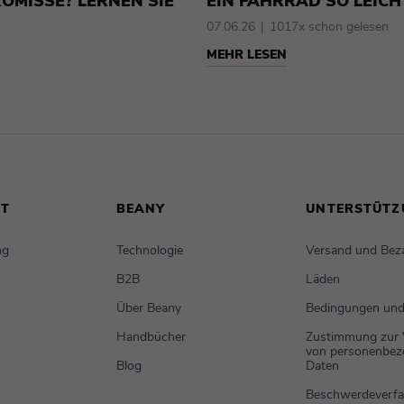
OMISSE? LERNEN SIE
EIN FAHRRAD SO LEICH
07.06.26
1017x schon gelesen
MEHR LESEN
NT
BEANY
UNTERSTÜTZ
ng
Technologie
Versand und Bez
B2B
Läden
Über Beany
Bedingungen und
Handbücher
Zustimmung zur 
von personenbe
Blog
Daten
Beschwerdeverfa