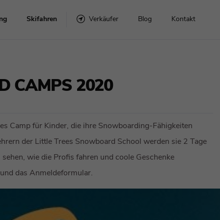
ng
Skifahren
Verkäufer
Blog
Kontakt
Snowboard-Sets
Skier mit Bindungen
 CAMPS 2020
r
Snowboards
Verbindlich
s Camp für Kinder, die ihre Snowboarding-Fähigkeiten
ehrern der Little Trees Snowboard School werden sie 2 Tage
lme
Topánky
 sehen, wie die Profis fahren und coole Geschenke
n und das Anmeldeformular.
Zubehör