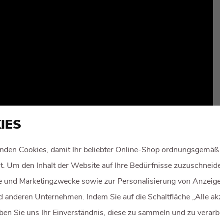
IES
RLETZTEN JAHR
nden Cookies, damit Ihr beliebter Online-Shop ordnungsgemäß
rt. Um den Inhalt der Website auf Ihre Bedürfnisse zuzuschneide
he und Marketingzwecke sowie zur Personalisierung von Anzeig
 anderen Unternehmen. Indem Sie auf die Schaltfläche „Alle ak
eben Sie uns Ihr Einverständnis, diese zu sammeln und zu verarb