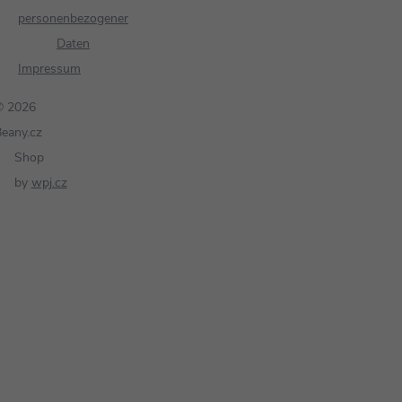
personenbezogener
Daten
Impressum
© 2026
eany.cz
Shop
by
wpj.cz