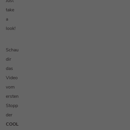
Just
take
a
look!
Schau
dir
das
Video
vom
ersten
Stopp
der
COOL