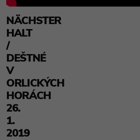
NÄCHSTER
HALT
/
DEŠTNÉ
V
ORLICKÝCH
HORÁCH
26.
1.
2019