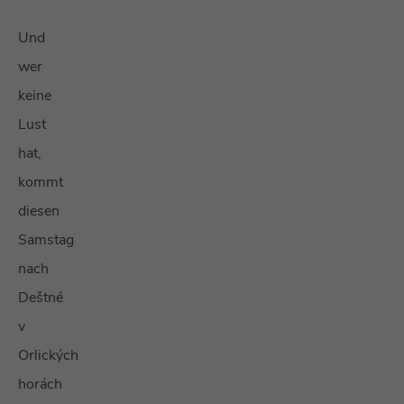
Und
wer
keine
Lust
hat,
kommt
diesen
Samstag
nach
Deštné
v
Orlických
horách