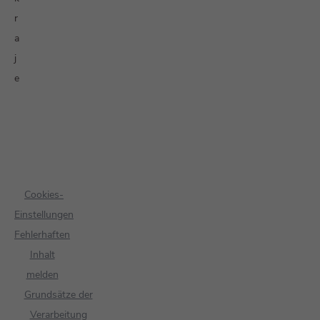
r
a
j
e
Cookies-
Einstellungen
Fehlerhaften
Inhalt
melden
Grundsätze der
Verarbeitung