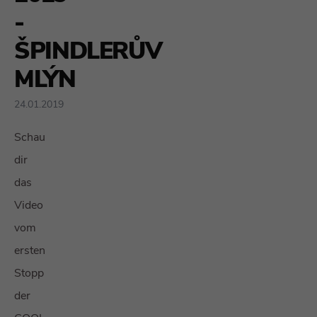
-
ŠPINDLERŮV
MLÝN
24.01.2019
Schau
dir
das
Video
vom
ersten
Stopp
der